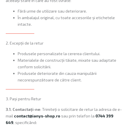
aceeași stare în care au fost livrate:
Fără urme de utilizare sau deteriorare.
În ambalajul original, cu toate accesoriile și etichetele
intacte.
2. Excepții de la retur
Produsele personalizate la cererea clientului.
Materialele de construcții tăiate, mixate sau adaptate
conform solicitării.
Produsele deteriorate din cauza manipulării
necorespunzătoare de către client.
3. Pași pentru Retur
3.1.
Contactați-ne
: Trimiteți o solicitare de retur la adresa de e-
mail
contact@ianys-shop.ro
sau prin telefon la
0744 399
649
, specificând: