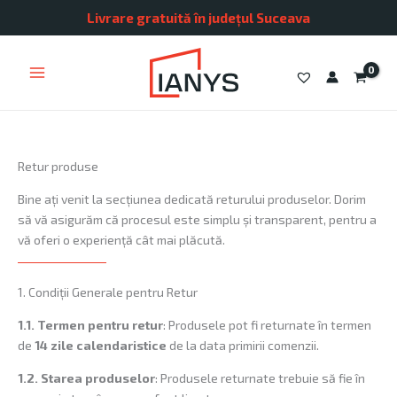
Skip
Livrare gratuită în județul Suceava
to
content
Retur produse
Bine ați venit la secțiunea dedicată returului produselor. Dorim
să vă asigurăm că procesul este simplu și transparent, pentru a
vă oferi o experiență cât mai plăcută.
1. Condiții Generale pentru Retur
1.1.
Termen pentru retur
: Produsele pot fi returnate în termen
de
14 zile calendaristice
de la data primirii comenzii.
1.2.
Starea produselor
: Produsele returnate trebuie să fie în