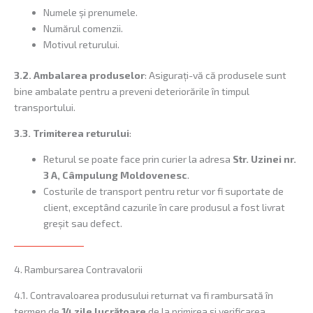
Numele și prenumele.
Numărul comenzii.
Motivul returului.
3.2. Ambalarea produselor
: Asigurați-vă că produsele sunt
bine ambalate pentru a preveni deteriorările în timpul
transportului.
3.3.
Trimiterea returului
:
Returul se poate face prin curier la adresa
Str. Uzinei nr.
3 A, Câmpulung Moldovenesc
.
Costurile de transport pentru retur vor fi suportate de
client, exceptând cazurile în care produsul a fost livrat
greșit sau defect.
4. Rambursarea Contravalorii
4.1. Contravaloarea produsului returnat va fi rambursată în
termen de
14 zile lucrătoare
de la primirea și verificarea