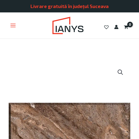
Skip
Livrare gratuită în județul Suceava
to
content
Cantitate
Faianță
Nevada
Pure
Brown