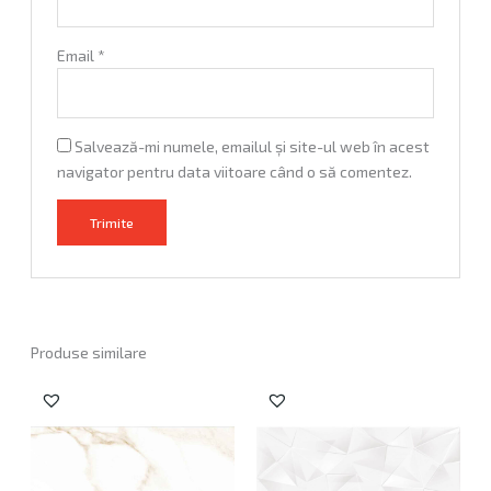
Email
*
Salvează-mi numele, emailul și site-ul web în acest
navigator pentru data viitoare când o să comentez.
A
l
t
e
Produse similare
r
Prețul
Prețul
n
inițial
curent
a
a
este:
fost:
52,40 lei.
t
65,50 lei.
i