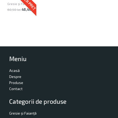
SUPER PREȚ
Gresie și Faianță
60,50
lei
48,40
lei
Meniu
Acasă
Despre
Produse
Contact
Categorii de produse
Gresie și Faianță