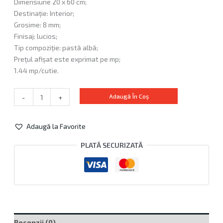
Dimensiune 20 x 60 cm;
Destinație: Interior;
Grosime: 8 mm;
Finisaj: lucios;
Tip compoziție: pastă albă;
Prețul afișat este exprimat pe mp;
1.44 mp/cutie.
Adaugă În Coș
-
+
Adaugă la Favorite
Alternative:
PLATĂ SECURIZATĂ
Recenzii (0)