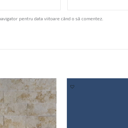
navigator pentru data viitoare când o să comentez.
Prețul
inițial
a
fost:
60,50 lei