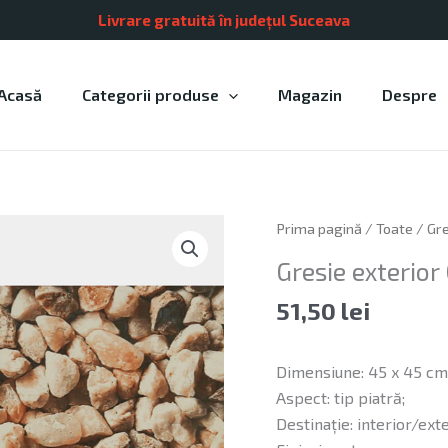
Livrare gratuită în județul Suceava
Acasă
Categorii produse
Magazin
Despre
Cantitate
Prima pagină
/
Toate
/
Gre
Gresie
Gresie exterior
exterior
Quartz
51,50
lei
Beige
Dimensiune: 45 x 45 cm
Aspect: tip piatră;
Destinație: interior/exte