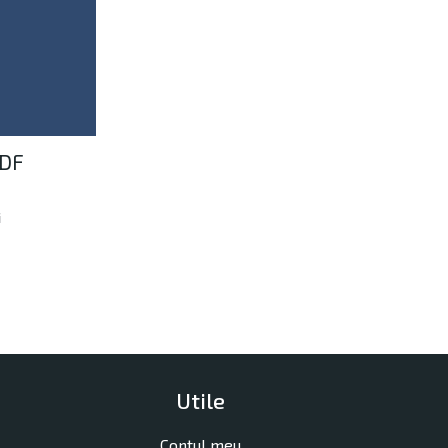
 DF
i
Utile
Contul meu