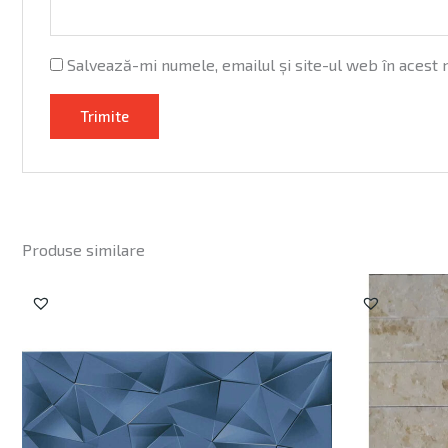
Salvează-mi numele, emailul și site-ul web în acest 
A
l
t
e
Produse similare
r
Prețul
Prețul
n
inițial
curent
a
a
este:
fost:
52,40 lei.
t
65,50 lei.
i
v
e
: