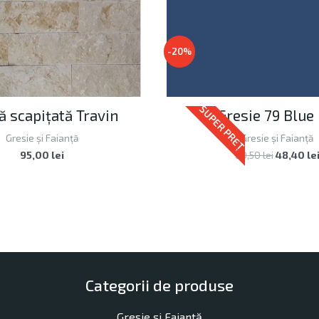
-20%
SUPER PREȚ
ă scapițată Travin
Gresie 79 Blue
Gresie și Faianță
Gresie și Faianță
95,00
lei
60,50
lei
48,40
le
Categorii de produse
Gresie și Faianță