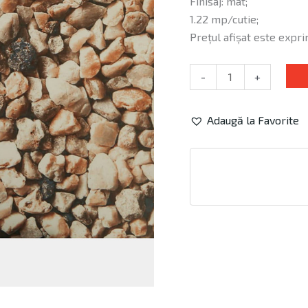
Finisaj: mat;
1.22 mp/cutie;
Prețul afișat este expr
-
+
Adaugă la Favorite
Alternative: