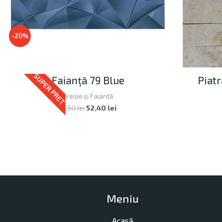
-20%
SUPER PREȚ
Faianță 79 Blue
Piatr
Gresie și Faianță
65,50
lei
52,40
lei
Meniu
Acasă