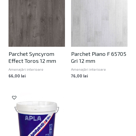
a
t
i
v
e
:
Parchet Syncyrom
Parchet Piano F 65705
Effect Toros 12 mm
Gri 12 mm
Amenajări interioare
Amenajări interioare
66,00
lei
76,00
lei