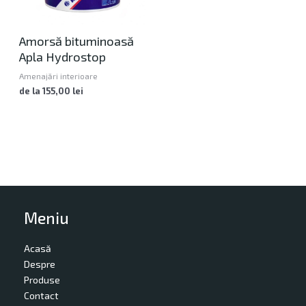
Amorsă bituminoasă
Apla Hydrostop
Amenajări interioare
de la
155,00
lei
Meniu
Acasă
Despre
Produse
Contact