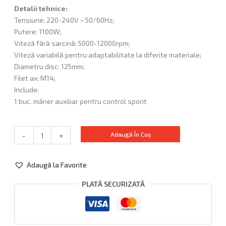
Detalii tehnice:
Tensiune: 220-240V ~ 50/60Hz;
Putere: 1100W;
Viteză fără sarcină: 5000-12000rpm;
Viteză variabilă pentru adaptabilitate la diferite materiale;
Diametru disc: 125mm;
Filet ax: M14;
Include:
1 buc. mâner auxiliar pentru control sporit
Adaugă În Coș
-
+
Adaugă la Favorite
Alternative:
PLATĂ SECURIZATĂ