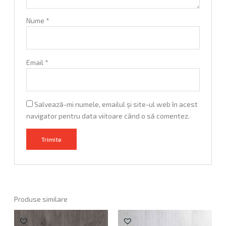
Nume
*
Email
*
Salvează-mi numele, emailul și site-ul web în acest
navigator pentru data viitoare când o să comentez.
A
l
t
e
Produse similare
r
n